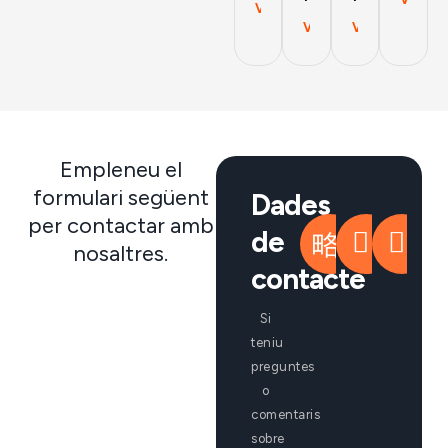
Veure projecte
Veure projecte
Veure projec
Empleneu el
formulari següent
Dades
per contactar amb
TELÈFON
COR
de
nosaltres.
+34
inf
contacte
660 75
29 58
Si
teniu
preguntes
o
comentaris
sobre