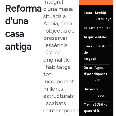
integral
Reforma
d’una masia
Localització
Anoia,
situada a
d'una
Catalunya
Anoia, amb
Client
Particular
l’objectiu de
casa
preservar
Arquitecte
Gensler
antiga
l’essència
Línia
Construcció
rústica
de
original de
negoci
l’habitatge
Data
Agost
tot
d'acabament
19,
incorporant
2025
millores
Duració
5
estructurals
mesos
i acabats
Metratges
431,376
contemporanis
quadrats
SF